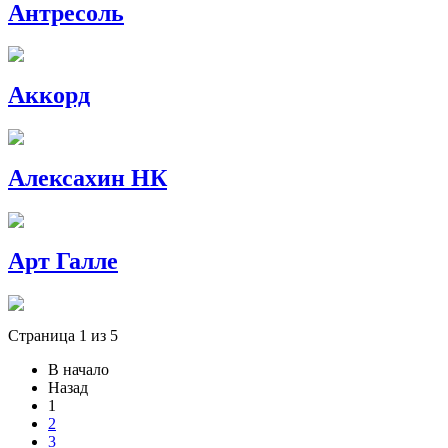
Антресоль
Аккорд
Алексахин НК
Арт Галле
Страница 1 из 5
В начало
Назад
1
2
3