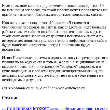
Если цель поискового продвижения - только выход в топ-10
по немногим запросам, то такой проект может провалиться по
причине изменения базовых алгоритмов поисковых систем.
Или же кроме выхода в топ-10 или топ-5 ставятся и
увеличение переходов на сайт и, как следствие, идет большая
работа с самим сайтом (юзабилити, контент, акции, код), то
такой сайт менее зависим от действия поисковых систем т.к
интересные, понятные пользователю и информативные сайты
будут наиболее интересны всегда и постоянно будут
продавать.
Итог:
Поисковые системы в один миг могут перечеркнуть все
усилия по выходу сайта в топ-10, а если не зацикливаться на
высоких позициях по нескольким "жирным" запросам, и в
купе подходить к проблеме продвижения(оптимизации), то
действия поисковых систем могут не так пагубно влиять на
необходимый результат.
На основании статей с сайта: www.kоmciweb.ru
Статьи
может
поисковых
является
необходимо
свой
очень
есть