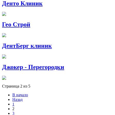
Денто Клиник
Гео Строй
ДентБерг клиник
Джокер - Перегородки
Страница 2 из 5
В начало
Назад
1
2
3