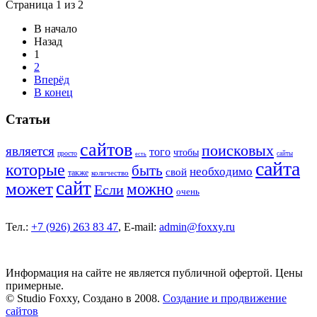
Страница 1 из 2
В начало
Назад
1
2
Вперёд
В конец
Статьи
сайтов
поисковых
является
того
чтобы
просто
сайты
есть
сайта
которые
быть
необходимо
свой
также
количество
сайт
может
можно
Если
очень
Тел.:
+7 (926) 263 83 47
, E-mail:
admin@foxxy.ru
Информация на сайте не является публичной офертой. Цены
примерные.
© Studio Foxxy, Создано в 2008.
Создание и продвижение
сайтов