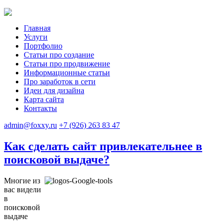
Главная
Услуги
Портфолио
Статьи про создание
Статьи про продвижение
Информационные статьи
Про заработок в сети
Идеи для дизайна
Карта сайта
Контакты
admin@foxxy.ru
+7 (926) 263 83 47
Как сделать сайт привлекательнее в
поисковой выдаче?
Многие из
вас видели
в
поисковой
выдаче