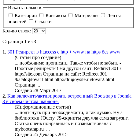
Искать только в:
Категории
Контакты
Материалы
Ленты
новостей
Ссылки
Кол-во строк:
Страница 1 из 3
1.
301 Редирект в htaccess с http + www на https без www
(Статьи про создание)
...
необходимо
прописать. Также чтобы не забыть -
Простые редиректы! На другой сайт: Redirect 301 /
http://site.com Страница на сайт: Redirect 301
/katalog/tovar1.html http://drugoysite.ru/tovar2.html
Страница ...
Создано 28 Март 2017
2.
Как включить/активировать встроенный Bootstrap в Joomla
3 в своём чистом шаблоне.
(Информационные статьи)
... подтянуть при
необходимо
сти, я так думаю. Ну а
библиотеки JQuery, JS-скрипты джумла сама загрузит.
Статья очень понравилась и позаимствована с
mybootstrap.ru ...
Создано 25 Декабрь 2015