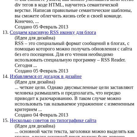
div тегов в коде HTML, научитесь семантической
верстке. Написав правильные семантические шаблоны,
вы сможете облегчить жизнь себе и своей команде.
Конечно, ...
Создано 05 Февраль 2013
13.
Создаем красивую RSS иконку для блога
(Идеи для дизайна)
RSS – это специальный формат сообщений в блогах, с
помощью которого
можно
получать обновления с сайта
без его посещения. Для его чтения необходимо
использовать специальную программу – RSS Reader.
Сегодня ...
Создано 05 Февраль 2013
14.
Избавляемся от догадок в дизайне
(Идеи для дизайна)
... четкие цели. Однако двусмысленные цели заставляют
человека размышлять и предполагать, что нередко
приводит к разочарованию. В таком случае
можно
использовать так называемое упражнение с измененным
критерием ...
Создано 04 Февраль 2013
15.
Несколько советов по типографике сайта
(Идеи для дизайна)
... основной части текста, заголовки
можно
выделять как
угодно, однако основной текст должен быть хорошо