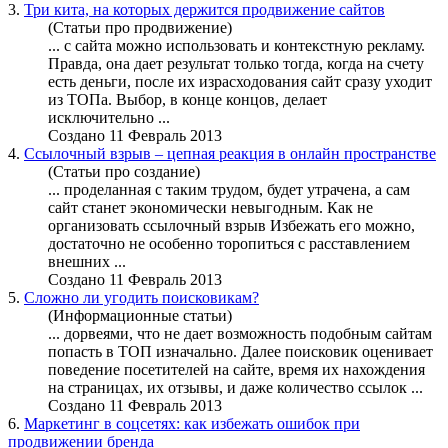
3.
Три кита, на которых держится продвижение сайтов
(Статьи про продвижение)
... с сайта
можно
использовать и контекстную рекламу.
Правда, она дает результат только тогда, когда на счету
есть деньги, после их израсходования сайт сразу уходит
из ТОПа. Выбор, в конце концов, делает
исключительно ...
Создано 11 Февраль 2013
4.
Ссылочный взрыв – цепная реакция в онлайн пространстве
(Статьи про создание)
... проделанная с таким трудом, будет утрачена, а сам
сайт станет экономически невыгодным. Как не
организовать ссылочный взрыв Избежать его
можно
,
достаточно не особенно торопиться с расставлением
внешних ...
Создано 11 Февраль 2013
5.
Сложно ли угодить поисковикам?
(Информационные статьи)
... дорвеями, что не дает воз
можно
сть подобным сайтам
попасть в ТОП изначально. Далее поисковик оценивает
поведение посетителей на сайте, время их нахождения
на страницах, их отзывы, и даже количество ссылок ...
Создано 11 Февраль 2013
6.
Маркетинг в соцсетях: как избежать ошибок при
продвижении бренда